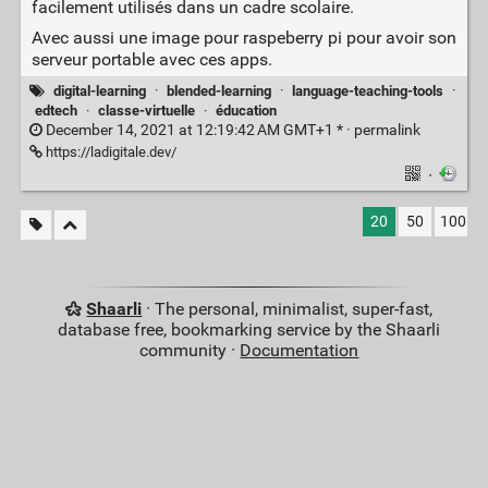
facilement utilisés dans un cadre scolaire.
Avec aussi une image pour raspeberry pi pour avoir son
serveur portable avec ces apps.
digital-learning
·
blended-learning
·
language-teaching-tools
·
edtech
·
classe-virtuelle
·
éducation
December 14, 2021 at 12:19:42 AM GMT+1 * ·
permalink
https://ladigitale.dev/
·
20
50
100
Shaarli
· The personal, minimalist, super-fast,
database free, bookmarking service by the Shaarli
community ·
Documentation