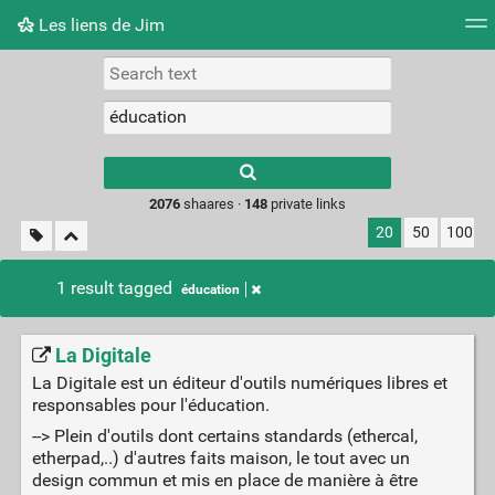
Les liens de Jim
Tag cloud
Picture wall
Daily
RSS Feed
Logi
Type 1 or more
characters for
results.
2076
shaares ·
148
private links
20
50
100
1 result tagged
éducation
La Digitale
La Digitale est un éditeur d'outils numériques libres et
responsables pour l'éducation.
--> Plein d'outils dont certains standards (ethercal,
etherpad,..) d'autres faits maison, le tout avec un
design commun et mis en place de manière à être