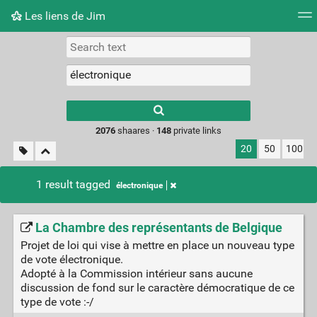
Les liens de Jim
Tag cloud
Picture wall
Daily
RSS Feed
Logi
Type 1 or more
characters for
results.
2076
shaares ·
148
private links
20
50
100
1 result tagged
électronique
La Chambre des représentants de Belgique
Projet de loi qui vise à mettre en place un nouveau type
de vote électronique.
Adopté à la Commission intérieur sans aucune
discussion de fond sur le caractère démocratique de ce
type de vote :-/