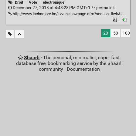
Droit
·
Vote
·
électronique
December 27, 2013 at 4:43:28 PM GMT+1 * ·
permalink
http://www.lachambre.be/kvvcr/showpage.cfm?section=flwb&language=fr&cfm=/site/wwwcfm/flwb/flwbn.cfm?dossierID=3229&legislat=53&inst=K
·
20
50
100
Shaarli
· The personal, minimalist, super-fast,
database free, bookmarking service by the Shaarli
community ·
Documentation