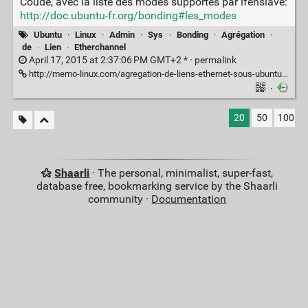
Coude, avec la liste des modes supportés par ifenslave:
http://doc.ubuntu-fr.org/bonding#les_modes
Ubuntu
·
Linux
·
Admin
·
Sys
·
Bonding
·
Agrégation
·
de
·
Lien
·
Etherchannel
April 17, 2015 at 2:37:06 PM GMT+2 * ·
permalink
http://memo-linux.com/agregation-de-liens-ethernet-sous-ubuntu-serveur-14-04-bonding-lacp/
·
20
50
100
Shaarli
· The personal, minimalist, super-fast,
database free, bookmarking service by the Shaarli
community ·
Documentation