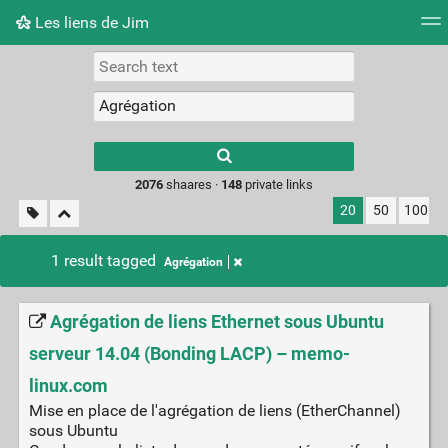
Les liens de Jim
Tag cloud
Picture wall
Daily
RSS Feed
Logi
Type 1 or more
characters for
results.
2076
shaares ·
148
private links
20
50
100
1 result tagged
Agrégation
Agrégation de liens Ethernet sous Ubuntu
serveur 14.04 (Bonding LACP) – memo-
linux.com
Mise en place de l'agrégation de liens (EtherChannel)
sous Ubuntu