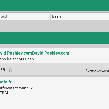
David Pashley.comDavid Pashley.com
dans les scripts Bash
·
·
https://www.da
din.fr
ifférents terminaux.
MERCI.