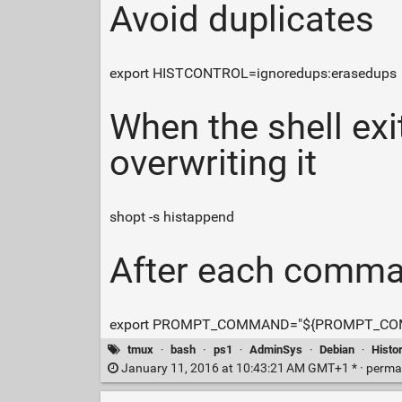
Avoid duplicates
export HISTCONTROL=ignoredups:erasedups
When the shell exit
overwriting it
shopt -s histappend
After each command
export PROMPT_COMMAND="${PROMPT_COMMAND
tmux
·
bash
·
ps1
·
AdminSys
·
Debian
·
Histo
January 11, 2016 at 10:43:21 AM GMT+1 * ·
perma