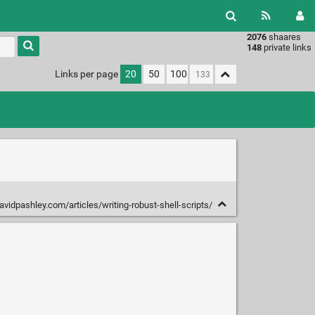
2076
shaares
Type 1 or
148
private links
more
characters
Links per page
20
50
100
for
results.
vidpashley.com/articles/writing-robust-shell-scripts/