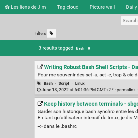
Les liens de Jim
Tag cloud
Picture wall
Daily
Filters
3 results tagged
Bash
Writing Robust Bash Shell Scripts - 
Pour me souvenir des set -u, set -e, trap & cie 
Bash
·
Script
·
Linux
June 13, 2022 at 6:01:36 PM GMT+2 * ·
permalink
Keep history between terminals - sbgo
Garder son historique bash synchro entre les d
En tant qu'utilisateur intensif de tmux, je dis 
--> dans le .bashrc