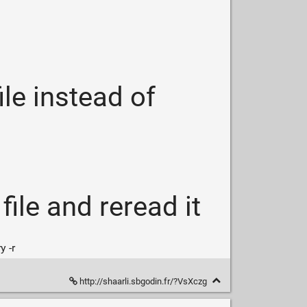
ile instead of
ile and reread it
 -r
http://shaarli.sbgodin.fr/?VsXczg