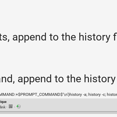
s, append to the history f
, append to the history f
:+$PROMPT_COMMAND$'\n'}history -a; history -c; history
rique
link
·
·