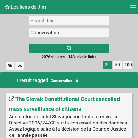
Les liens de Jim
Tag cloud
Picture wall
Daily
RSS Feed
Logi
Type 1 or more
characters for
results.
2076
shaares ·
148
private links
20
50
100
1 result tagged
Conservation
The Slovak Constitutional Court cancelled
mass surveillance of citizens
Annulation de la loi Slovaque mettant en œuvre la
Directive 2006/24/CE sur la conservation des données.
Assez logique suite à la décision de la Cour de Justice
de l'année passée.