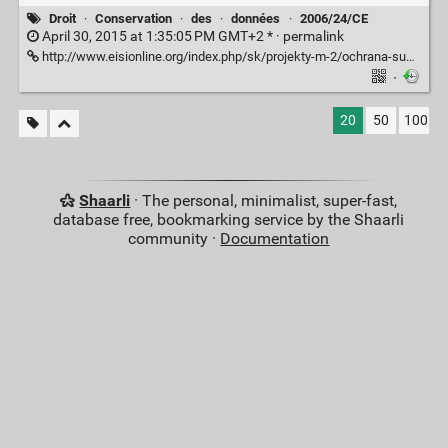
Droit
·
Conservation
·
des
·
données
·
2006/24/CE
April 30, 2015 at 1:35:05 PM GMT+2 * ·
permalink
http://www.eisionline.org/index.php/sk/projekty-m-2/ochrana-sukromia/109-the-slovak-constitutional-court-cancelled-mass-surveillance-of-citizens
·
20
50
100
Shaarli
· The personal, minimalist, super-fast,
database free, bookmarking service by the Shaarli
community ·
Documentation