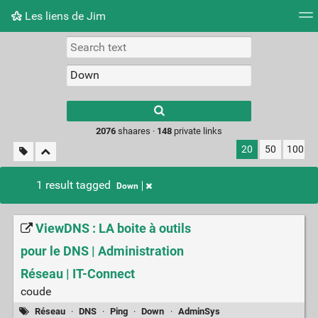
Les liens de Jim
Tag cloud
Picture wall
Daily
RSS Feed
Logi
Type 1 or more
characters for
results.
2076
shaares ·
148
private links
20
50
100
1 result tagged
Down
ViewDNS : LA boite à outils
pour le DNS | Administration
Réseau | IT-Connect
coude
Réseau
·
DNS
·
Ping
·
Down
·
AdminSys