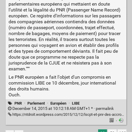
parlementaires européens qui mettaient en doute
l’utilité et la légalité du PNR (Passenger Name Record)
européen. Ce registre d’informations sur les passagers
des compagnies aériennes contiendra des données
(numéro de passeport, coordonnées, trajet effectué,
nombre de bagages, moyens de paiement) pour tracer
les terroristes. En réalité, il tracera surtout toutes les
personnes qui voyagent en avion et établir des profils
et des types de comportement déviants. Il fait peu de
doute que ce programme ne respecte pas la
jurisprudence de la CJUE et ne résistera pas à son
examen."""
Le PNR européen a fait l'objet d'un compromis en
commission LIBE ce 10 décembre, jour international
des droits humains.
Ouch.
PNR
·
Parlement
·
Européen
·
LIBE
December 14, 2015 at 10:12:18 AM GMT+1 * ·
permalink
https://ntdroit.wordpress.com/2015/12/12/lscpt-et-pnr-des-accronymes-pour-conserver-des-donnees-malgre-leur-illegalite/
·