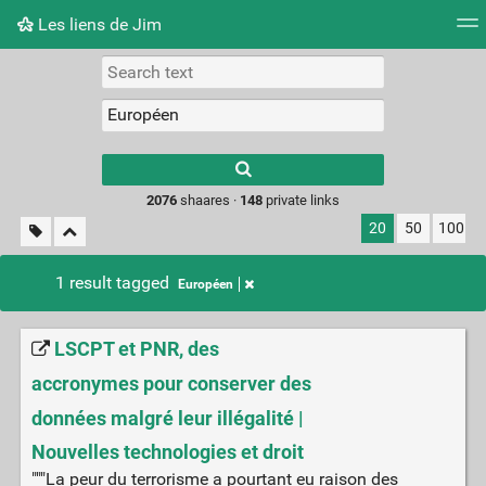
Les liens de Jim
Tag cloud
Picture wall
Daily
RSS Feed
Logi
Type 1 or more
characters for
results.
2076
shaares ·
148
private links
20
50
100
1 result tagged
Européen
LSCPT et PNR, des
accronymes pour conserver des
données malgré leur illégalité |
Nouvelles technologies et droit
"""La peur du terrorisme a pourtant eu raison des