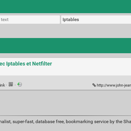
c Iptables et Netfilter
ink
·
·
http://www.john-jean.com/blog/s
alist, super-fast, database free, bookmarking service by the Sh