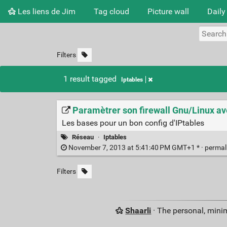
Les liens de Jim
Tag cloud
Picture wall
Daily
Filters
1 result tagged
Iptables
Paramètrer son firewall Gnu/Linux ave
Les bases pour un bon config d'IPtables
Réseau
·
Iptables
November 7, 2013 at 5:41:40 PM GMT+1 * ·
permal
Filters
Shaarli
· The personal, minim