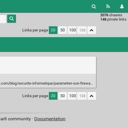
2076
shaares
Type 1 or
148
private links
more
characters
Links per page
20
50
100
for
results.
ecurite-informatique/parametrer-son-firewall-gnulinux-avec-iptables-et-netfilter-778
Links per page
20
50
100
aarli community ·
Documentation