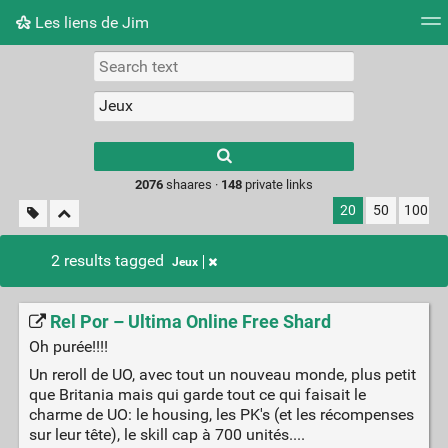
Les liens de Jim
Tag cloud
Picture wall
Daily
RSS Feed
Logi
Type 1 or more
characters for
results.
2076
shaares ·
148
private links
20
50
100
2 results tagged
Jeux
Rel Por – Ultima Online Free Shard
Oh purée!!!!
Un reroll de UO, avec tout un nouveau monde, plus petit
que Britania mais qui garde tout ce qui faisait le
charme de UO: le housing, les PK's (et les récompenses
sur leur tête), le skill cap à 700 unités....