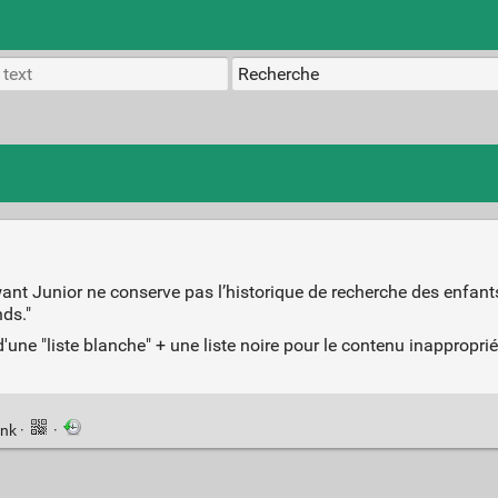
want Junior ne conserve pas l’historique de recherche des enfants)
nds."
une "liste blanche" + une liste noire pour le contenu inapproprié
ink
·
·