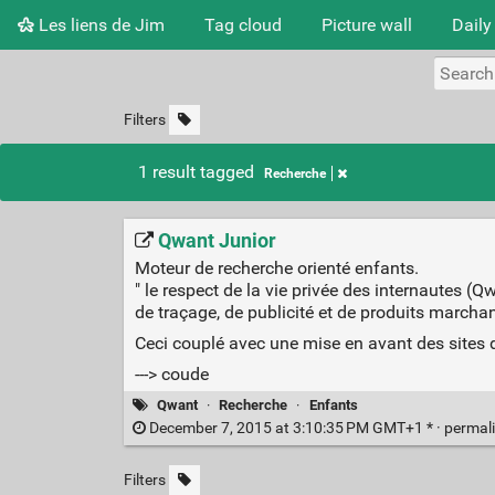
Les liens de Jim
Tag cloud
Picture wall
Daily
Filters
1 result tagged
Recherche
Qwant Junior
Moteur de recherche orienté enfants.
" le respect de la vie privée des internautes (Q
de traçage, de publicité et de produits marcha
Ceci couplé avec une mise en avant des sites d'
---> coude
Qwant
·
Recherche
·
Enfants
December 7, 2015 at 3:10:35 PM GMT+1 * ·
permal
Filters