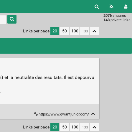
2076
shaares
Type 1 or
148
private links
more
characters
Links per page
20
50
100
for
results.
 et la neutralité des résultats. Il est dépourvu
.
https://www.qwantjunior.com/
Links per page
20
50
100