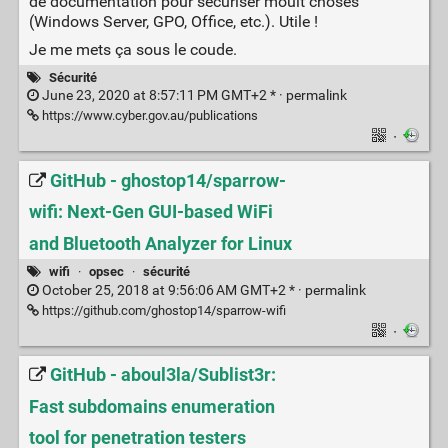
de documentation pour sécuriser moult choses
(Windows Server, GPO, Office, etc.). Utile !
Je me mets ça sous le coude.
Sécurité
June 23, 2020 at 8:57:11 PM GMT+2 * ·
permalink
https://www.cyber.gov.au/publications
·
GitHub - ghostop14/sparrow-
wifi: Next-Gen GUI-based WiFi
and Bluetooth Analyzer for Linux
wifi
·
opsec
·
sécurité
October 25, 2018 at 9:56:06 AM GMT+2 * ·
permalink
https://github.com/ghostop14/sparrow-wifi
·
GitHub - aboul3la/Sublist3r:
Fast subdomains enumeration
tool for penetration testers