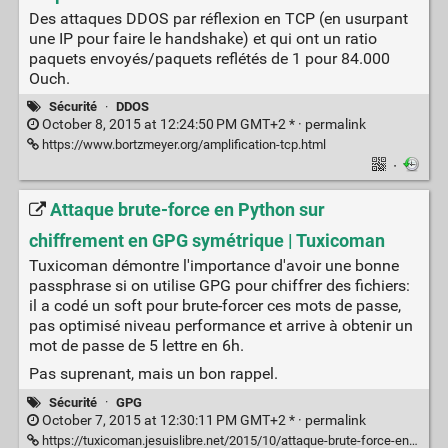
Des attaques DDOS par réflexion en TCP (en usurpant
une IP pour faire le handshake) et qui ont un ratio
paquets envoyés/paquets reflétés de 1 pour 84.000
Ouch.
Sécurité
·
DDOS
October 8, 2015 at 12:24:50 PM GMT+2 * ·
permalink
https://www.bortzmeyer.org/amplification-tcp.html
·
Attaque brute-force en Python sur
chiffrement en GPG symétrique | Tuxicoman
Tuxicoman démontre l'importance d'avoir une bonne
passphrase si on utilise GPG pour chiffrer des fichiers:
il a codé un soft pour brute-forcer ces mots de passe,
pas optimisé niveau performance et arrive à obtenir un
mot de passe de 5 lettre en 6h.
Pas suprenant, mais un bon rappel.
Sécurité
·
GPG
October 7, 2015 at 12:30:11 PM GMT+2 * ·
permalink
https://tuxicoman.jesuislibre.net/2015/10/attaque-brute-force-en-python-sur-chiffrement-en-gpg-symetrique.html