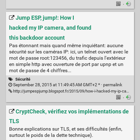
·
Jump ESP, jump!: How I
hacked my IP camera, and found
this backdoor account
Pas étonnant mais quand même inquiétant: aucune
sécurité sur les caméras IP: ici, un telnet ouvert avec le
mot de passe root:123456, du trafic depuis l'extérieur
en simple http avec ouverture de port par upnp et un
mot de passe de 4 chiffres...
Sécurité
September 28, 2015 at 11:49:45 AM GMT+2 * ·
permalink
http://jumpespjump.blogspot.fr/2015/09/how-i-hacked-my-ip-camera-and-found.html
·
CryptCheck, vérifiez vos implémentations de
TLS
Bonne explications sur TLS, et ses difficultés (enfin,
surtout le poids de la dette technique).