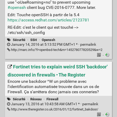
use "-oUseRoaming=no" to prevent upcoming
#openssh
client bug CVE-2016-0777. More later.
Edit: Touche openSSH à partir de la 5.4
https://access.redhat.com/articles/2123781
RE-Edit: c'est le client qui est touché -->
/etc/ssh/ssh_config
Sécurité
·
SSH
·
Openssh
January 14, 2016 at 5:13:52 PM GMT+1 * ·
permalink
http://marc.info/?l=openbsd-tech&m=145278077820529&w=2
·
Fortinet tries to explain weird SSH 'backdoor'
discovered in firewalls • The Register
Encore une backdoor ^W un problème avec
l'identification automatisée trouvée dans un os de
Firewall. Ça s'arrêtera donc jamais ces conneries?
Sécurité
·
Réseau
·
Firewall
January 13, 2016 at 10:43:58 AM GMT+1 * ·
permalink
http://www.theregister.co.uk/2016/01/12/fortinet_bakdoor/
·