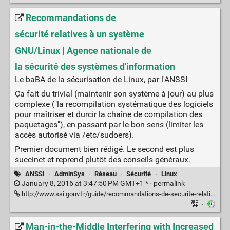
Recommandations de
sécurité relatives à un système
GNU/Linux | Agence nationale de
la sécurité des systèmes d'information
Le baBA de la sécurisation de Linux, par l'ANSSI
Ça fait du trivial (maintenir son système à jour) au plus
complexe ("la recompilation systématique des logiciels
pour maîtriser et durcir la chaîne de compilation des
paquetages"), en passant par le bon sens (limiter les
accès autorisé via /etc/sudoers).
Premier document bien rédigé. Le second est plus
succinct et reprend plutôt des conseils généraux.
ANSSI
·
AdminSys
·
Réseau
·
Sécurité
·
Linux
January 8, 2016 at 3:47:50 PM GMT+1 * ·
permalink
http://www.ssi.gouv.fr/guide/recommandations-de-securite-relatives-a-un-systeme-gnulinux/
·
Man-in-the-Middle Interfering with Increased