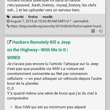
fichiers locaux (exemple vu dans la nature:
/etc/passwd, .bash_history, .mysql_history, les clefs
ssh...) et les uploader vers un serveur tiers.
sécurité
·
firefox
·
mozilla
August 7, 2015 at 10:43:40 AM GMT+2 * ·
permalink
https://blog.mozilla.org/security/2015/08/06/firefox-exploit-found-in-the-wild/
·
Hackers Remotely Kill a Jeep
on the Highway—With Me in It |
WIRED
Je n'avais pas encore lu l'article: l'attaque sur la Jeep
n'est pas que possible via Wifi! La voiture est
constamment connectée au Net par connexion
cellulaire --> on peut attaquer un véhicule depuis l'autre
bout de la planète.
O_0
Y'a quand même une série de trucs que j'ai du mal à
comprendre:
Bus CAN qui est au minimum pas séparé