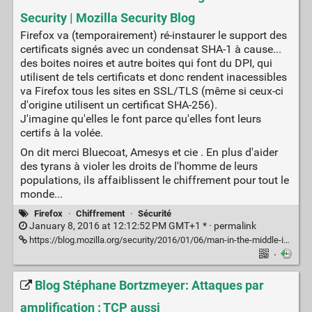
Security | Mozilla Security Blog
Firefox va (temporairement) ré-instaurer le support des
certificats signés avec un condensat SHA-1 à cause...
des boites noires et autre boites qui font du DPI, qui
utilisent de tels certificats et donc rendent inacessibles
va Firefox tous les sites en SSL/TLS (même si ceux-ci
d'origine utilisent un certificat SHA-256).
J'imagine qu'elles le font parce qu'elles font leurs
certifs à la volée.
On dit merci Bluecoat, Amesys et cie . En plus d'aider
des tyrans à violer les droits de l'homme de leurs
populations, ils affaiblissent le chiffrement pour tout le
monde...
Firefox
·
Chiffrement
·
Sécurité
January 8, 2016 at 12:12:52 PM GMT+1 * ·
permalink
https://blog.mozilla.org/security/2016/01/06/man-in-the-middle-interfering-with-increased-security/
·
Blog Stéphane Bortzmeyer: Attaques par
amplification : TCP aussi