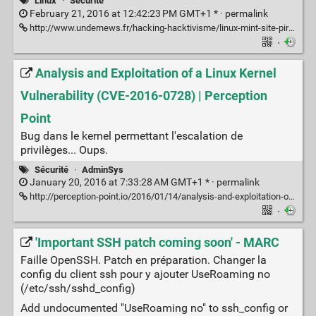
Linux
·
Sécurité
February 21, 2016 at 12:42:23 PM GMT+1 * ·
permalink
http://www.undernews.fr/hacking-hacktivisme/linux-mint-site-pirate-donnees-a-vendre-et-iso-infecte.html
·
Analysis and Exploitation of a Linux Kernel
Vulnerability (CVE-2016-0728) | Perception
Point
Bug dans le kernel permettant l'escalation de
privilèges... Oups.
Sécurité
·
AdminSys
January 20, 2016 at 7:33:28 AM GMT+1 * ·
permalink
http://perception-point.io/2016/01/14/analysis-and-exploitation-of-a-linux-kernel-vulnerability-cve-2016-0728/
·
'Important SSH patch coming soon' - MARC
Faille OpenSSH. Patch en préparation. Changer la
config du client ssh pour y ajouter UseRoaming no
(/etc/ssh/sshd_config)
Add undocumented "UseRoaming no" to ssh_config or