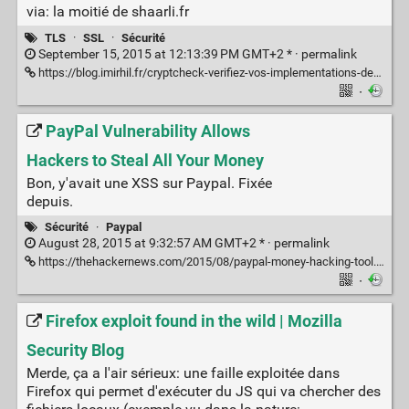
via: la moitié de shaarli.fr
TLS
·
SSL
·
Sécurité
September 15, 2015 at 12:13:39 PM GMT+2 * ·
permalink
https://blog.imirhil.fr/cryptcheck-verifiez-vos-implementations-de-tls.html
·
PayPal Vulnerability Allows
Hackers to Steal All Your Money
Bon, y'avait une XSS sur Paypal. Fixée
depuis.
Sécurité
·
Paypal
August 28, 2015 at 9:32:57 AM GMT+2 * ·
permalink
https://thehackernews.com/2015/08/paypal-money-hacking-tool.html
·
Firefox exploit found in the wild | Mozilla
Security Blog
Merde, ça a l'air sérieux: une faille exploitée dans
Firefox qui permet d'exécuter du JS qui va chercher des