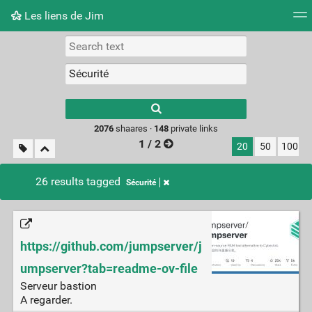
Les liens de Jim
Tag cloud
Picture wall
Daily
RSS Feed
Logi
Type 1 or more
characters for
results.
2076
shaares ·
148
private links
1 / 2
20
50
100
26 results tagged
Sécurité
https://github.com/jumpserver/j
umpserver?tab=readme-ov-file
Serveur bastion
A regarder.