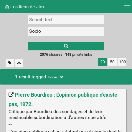
Les liens de Jim
Tag cloud
Picture wall
Daily
RSS Feed
Logi
Type 1 or more
characters for
results.
2076
shaares ·
148
private links
20
50
100
1 result tagged
Socio
Pierre Bourdieu : L'opinion publique n'existe
pas, 1972.
Critique par Bourdieu des sondages et de leur
inextricable subordination à d'autres impératifs.
'""
'L'opinion publique est un artefact pur et simple dont la