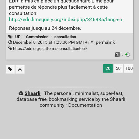
EDRI a mis en place un questionnaire Lime pour
permettre de répondre plus facilement à cette
consultation:
http://edri.limequery.org/index.php/346935/lang-en
Réponses jusqu'au 24 décembre.
UE
·
Commission
·
consultation
December 8, 2015 at 1:23:06 PM GMT+1 * ·
permalink
https://edri.org/platformsconsultationtool/
·
20
50
100
Shaarli
· The personal, minimalist, super-fast,
database free, bookmarking service by the Shaarli
community ·
Documentation