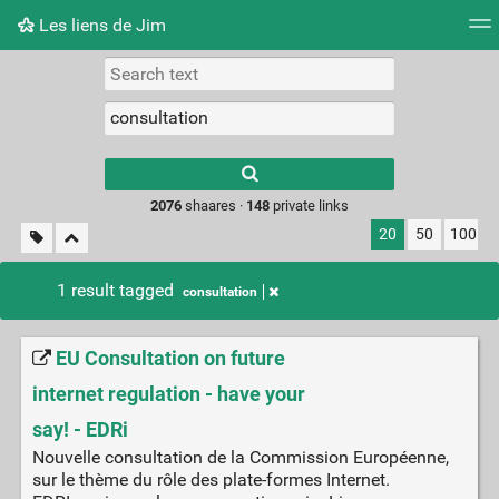
Les liens de Jim
Tag cloud
Picture wall
Daily
RSS Feed
Logi
Type 1 or more
characters for
results.
2076
shaares ·
148
private links
20
50
100
1 result tagged
consultation
EU Consultation on future
internet regulation - have your
say! - EDRi
Nouvelle consultation de la Commission Européenne,
sur le thème du rôle des plate-formes Internet.