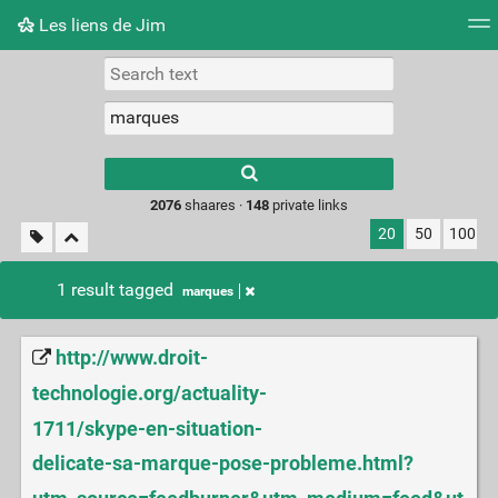
Les liens de Jim
Tag cloud
Picture wall
Daily
RSS Feed
Logi
Type 1 or more
characters for
results.
2076
shaares ·
148
private links
20
50
100
1 result tagged
marques
http://www.droit-
technologie.org/actuality-
1711/skype-en-situation-
delicate-sa-marque-pose-probleme.html?