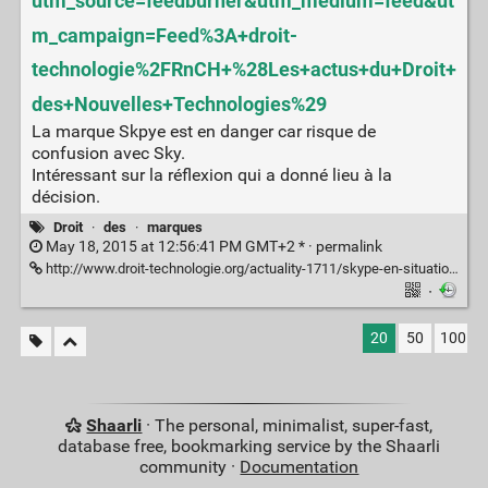
utm_source=feedburner&utm_medium=feed&ut
m_campaign=Feed%3A+droit-
technologie%2FRnCH+%28Les+actus+du+Droit+
des+Nouvelles+Technologies%29
La marque Skpye est en danger car risque de
confusion avec Sky.
Intéressant sur la réflexion qui a donné lieu à la
décision.
Droit
·
des
·
marques
May 18, 2015 at 12:56:41 PM GMT+2 * ·
permalink
http://www.droit-technologie.org/actuality-1711/skype-en-situation-delicate-sa-marque-pose-probleme.html
·
20
50
100
Shaarli
· The personal, minimalist, super-fast,
database free, bookmarking service by the Shaarli
community ·
Documentation