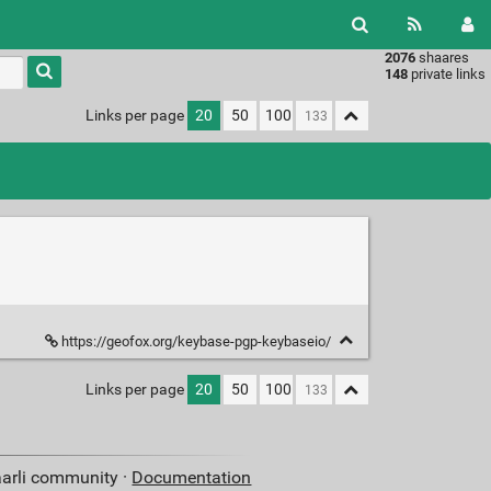
2076
shaares
Type 1 or
148
private links
more
characters
Links per page
20
50
100
for
results.
https://geofox.org/keybase-pgp-keybaseio/
Links per page
20
50
100
aarli community ·
Documentation