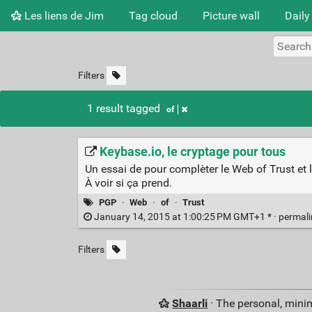
Les liens de Jim
Tag cloud
Picture wall
Daily
Filters
1 result tagged
of
Keybase.io, le cryptage pour tous
Un essai de pour complèter le Web of Trust et l
À voir si ça prend.
PGP
·
Web
·
of
·
Trust
January 14, 2015 at 1:00:25 PM GMT+1 * ·
permal
Filters
Shaarli
· The personal, minim