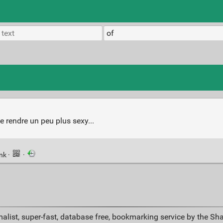
e rendre un peu plus sexy...
ink
·
·
alist, super-fast, database free, bookmarking service by the Sh