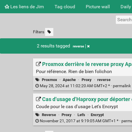
Les liens de Jim
Tag cloud
Picture wall
Daily
Filters
2 results tagged
reverse
Proxmox derrière le reverse proxy Ap
Pour référence. Rien de bien folichon
Proxmox
·
Apache
·
Proxy
·
reverse
May 28, 2024 at 11:02:20 AM GMT+2 * ·
permalink
Cas d’usage d’Haproxy pour déporter du
Coude pour le cas d'usage Let's Encrypt
Reverse
·
Proxy
·
Let's
·
Encrypt
November 21, 2017 at 9:19:05 AM GMT+1 * ·
perma