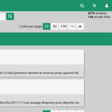
2076
shaares
Type 1 or
148
private links
more
characters
Links per page
20
50
100
for
results.
ks.fr/wiki/proxmox-derriere-le-reverse-proxy-apache-httpd
/2017/11/cas-dusage-dhaproxy-pour-deporter-du-trafic-en-fonction-de-luri/