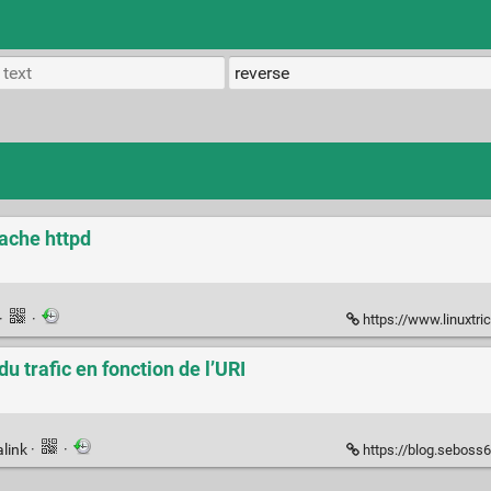
ache httpd
·
·
https://www.linuxtric
 trafic en fonction de l’URI
link
·
·
https://blog.seboss666.info