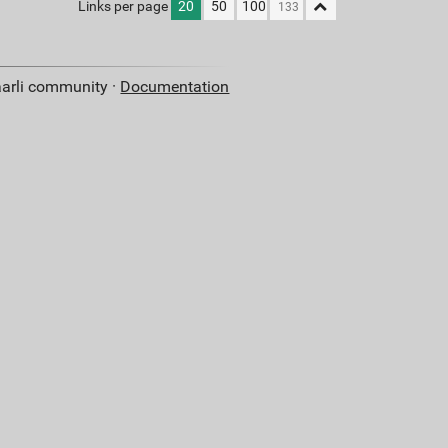
Links per page
20
50
100
aarli community ·
Documentation