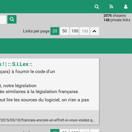
2076
shaares
Type 1 or
148
private links
more
characters
Links per page
20
50
100
for
results.
| :: S.I.Lex ::
çais) à fournir le code d'un
 notre législation
s similaires à la législation française.
 lire les sources du logiciel, on n'en a pas
ncais-encore-un-effort-si-vous-voulez-que-les-logiciels-de-ladministration-deviennent-libres/