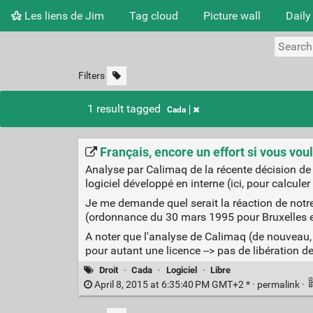
Les liens de Jim
Tag cloud
Picture wall
Daily
Filters
1 result tagged
Cada
Français, encore un effort si vous voule
Analyse par Calimaq de la récente décision de l
logiciel développé en interne (ici, pour calculer 
Je me demande quel serait la réaction de notre
(ordonnance du 30 mars 1995 pour Bruxelles et l
A noter que l'analyse de Calimaq (de nouveau, 
pour autant une licence --> pas de libération d
Droit
·
Cada
·
Logiciel
·
Libre
April 8, 2015 at 6:35:40 PM GMT+2 * ·
permalink
·