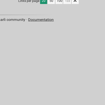
Links per page
20
50
100
aarli community ·
Documentation