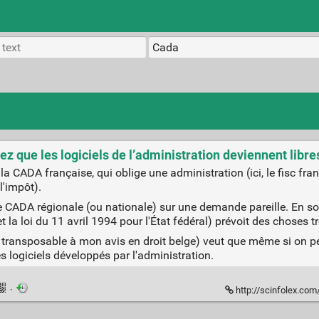
z que les logiciels de l’administration deviennent libres ! 
a CADA française, qui oblige une administration (ici, le fisc fran
l'impôt).
 CADA régionale (ou nationale) sur une demande pareille. En soi,
a loi du 11 avril 1994 pour l'État fédéral) prévoit des choses trè
transposable à mon avis en droit belge) veut que même si on peut
es logiciels développés par l'administration.
·
http://scinfolex.com/2015/03/10/fra