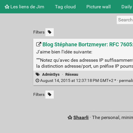
Les liens de Jim
Tag cloud
Picture wall
Daily
Filters
Blog Stéphane Bortzmeyer: RFC 7605
J'aime bien l'idée suivante:
"""Notez qu'avec des adresses IP suffisammen
la distinction adresse/port, un préfixe IP pou
AdminSys
·
Réseau
August 14, 2015 at 12:37:18 PM GMT+2 * ·
permal
Filters
Shaarli
· The personal, minim