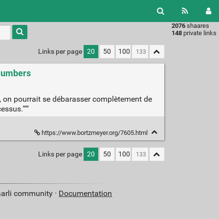
2076
shaares
Type 1 or
148
private links
more
characters
Links per page
20
50
100
for
results.
 Numbers
, on pourrait se débarasser complètement de
essus."""
https://www.bortzmeyer.org/7605.html
Links per page
20
50
100
aarli community ·
Documentation