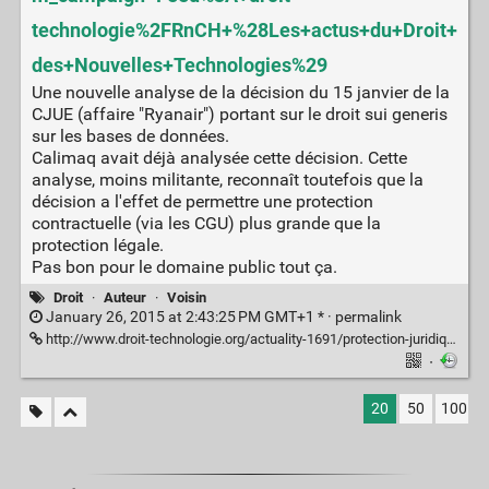
technologie%2FRnCH+%28Les+actus+du+Droit+
des+Nouvelles+Technologies%29
Une nouvelle analyse de la décision du 15 janvier de la
CJUE (affaire "Ryanair") portant sur le droit sui generis
sur les bases de données.
Calimaq avait déjà analysée cette décision. Cette
analyse, moins militante, reconnaît toutefois que la
décision a l'effet de permettre une protection
contractuelle (via les CGU) plus grande que la
protection légale.
Pas bon pour le domaine public tout ça.
Droit
·
Auteur
·
Voisin
January 26, 2015 at 2:43:25 PM GMT+1 * ·
permalink
http://www.droit-technologie.org/actuality-1691/protection-juridique-des-bases-de-donnees-la-cour-de-justice-seme-le.html
·
20
50
100