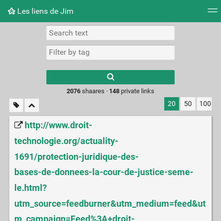
Les liens de Jim
Tag cloud
Picture wall
Daily
RSS Feed
Logi
Type 1 or more
characters for
results.
2076
shaares ·
148
private links
20
50
100
http://www.droit-
technologie.org/actuality-
1691/protection-juridique-des-
bases-de-donnees-la-cour-de-justice-seme-
le.html?
utm_source=feedburner&utm_medium=feed&ut
m_campaign=Feed%3A+droit-