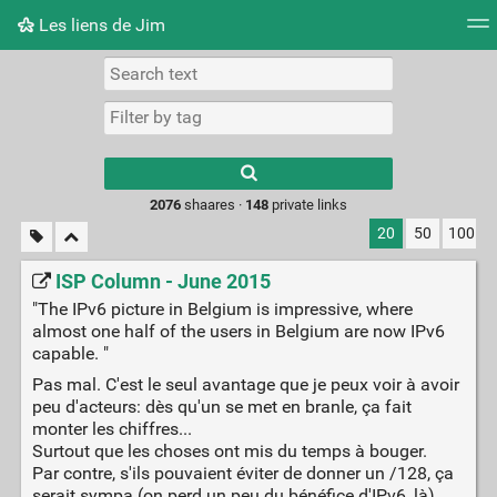
Les liens de Jim
Tag cloud
Picture wall
Daily
RSS Feed
Logi
Type 1 or more
characters for
results.
2076
shaares ·
148
private links
20
50
100
ISP Column - June 2015
"The IPv6 picture in Belgium is impressive, where
almost one half of the users in Belgium are now IPv6
capable. "
Pas mal. C'est le seul avantage que je peux voir à avoir
peu d'acteurs: dès qu'un se met en branle, ça fait
monter les chiffres...
Surtout que les choses ont mis du temps à bouger.
Par contre, s'ils pouvaient éviter de donner un /128, ça
serait sympa (on perd un peu du bénéfice d'IPv6, là)