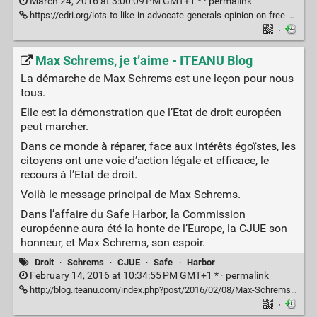
March 24, 2016 at 3:00:09 PM GMT+1 * ·
permalink
https://edri.org/lots-to-like-in-advocate-generals-opinion-on-free-wifi-copyright/
·
Max Schrems, je t’aime - ITEANU Blog
La démarche de Max Schrems est une leçon pour nous
tous.
Elle est la démonstration que l’Etat de droit européen
peut marcher.
Dans ce monde à réparer, face aux intérêts égoïstes, les
citoyens ont une voie d’action légale et efficace, le
recours à l’Etat de droit.
Voilà le message principal de Max Schrems.
Dans l’affaire du Safe Harbor, la Commission
européenne aura été la honte de l’Europe, la CJUE son
honneur, et Max Schrems, son espoir.
Droit
·
Schrems
·
CJUE
·
Safe
·
Harbor
February 14, 2016 at 10:34:55 PM GMT+1 * ·
permalink
http://blog.iteanu.com/index.php?post/2016/02/08/Max-Schrems%2C-je-t%E2%80%99aime
·