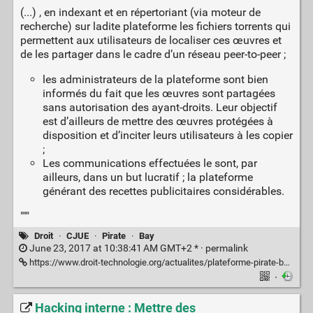
(...) , en indexant et en répertoriant (via moteur de
recherche) sur ladite plateforme les fichiers torrents qui
permettent aux utilisateurs de localiser ces œuvres et
de les partager dans le cadre d’un réseau peer-to-peer ;
les administrateurs de la plateforme sont bien
informés du fait que les œuvres sont partagées
sans autorisation des ayant-droits. Leur objectif
est d’ailleurs de mettre des œuvres protégées à
disposition et d’inciter leurs utilisateurs à les copier
;
Les communications effectuées le sont, par
ailleurs, dans un but lucratif ; la plateforme
générant des recettes publicitaires considérables.
"""
Droit
·
CJUE
·
Pirate
·
Bay
June 23, 2017 at 10:38:41 AM GMT+2 * ·
permalink
https://www.droit-technologie.org/actualites/plateforme-pirate-bay-coupable-de-contrefacon-meme-titre-utilisateurs/
·
Hacking interne : Mettre des