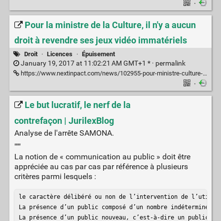
·
Pour la ministre de la Culture, il n'y a aucun
droit à revendre ses jeux vidéo immatériels
Droit
·
Licences
·
Épuisement
January 19, 2017 at 11:02:21 AM GMT+1 * ·
permalink
https://www.nextinpact.com/news/102955-pour-ministre-culture-il-ny-a-aucun-droit-a-revendre-ses-jeux-video-immateriels.htm
·
Le but lucratif, le nerf de la
contrefaçon | JurilexBlog
Analyse de l'arrête SAMONA.
"""
La notion de « communication au public » doit être
appréciée au cas par cas par référence à plusieurs
critères parmi lesquels :
le caractère délibéré ou non de l’intervention de l’utilisa
La présence d’un public composé d’un nombre indéterminé mai
La présence d’un public nouveau, c’est-à-dire un public n’