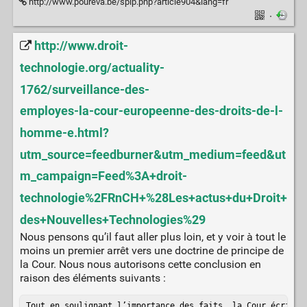
http://www.poureva.be/spip.php?article904&lang=fr
·
http://www.droit-
technologie.org/actuality-
1762/surveillance-des-
employes-la-cour-europeenne-des-droits-de-l-
homme-e.html?
utm_source=feedburner&utm_medium=feed&ut
m_campaign=Feed%3A+droit-
technologie%2FRnCH+%28Les+actus+du+Droit+
des+Nouvelles+Technologies%29
Nous pensons qu’il faut aller plus loin, et y voir à tout le
moins un premier arrêt vers une doctrine de principe de
la Cour. Nous nous autorisons cette conclusion en
raison des éléments suivants :
Tout en soulignant l’importance des faits, la Cour écrit a