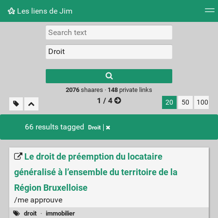
Les liens de Jim
Tag cloud
Picture wall
Daily
RSS Feed
Logi
Type 1 or more
characters for
results.
2076
shaares ·
148
private links
1 / 4
20
50
100
66 results tagged
Droit
Le droit de préemption du locataire
généralisé à l’ensemble du territoire de la
Région Bruxelloise
/me approuve
droit
·
immobilier