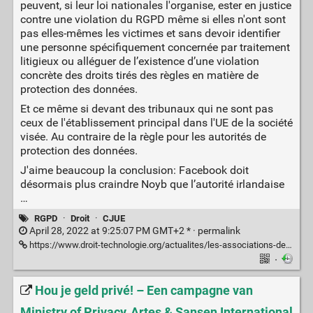
peuvent, si leur loi nationales l'organise, ester en justice
contre une violation du RGPD même si elles n'ont sont
pas elles-mêmes les victimes et sans devoir identifier
une personne spécifiquement concernée par traitement
litigieux ou alléguer de l’existence d’une violation
concrète des droits tirés des règles en matière de
protection des données.
Et ce même si devant des tribunaux qui ne sont pas
ceux de l'établissement principal dans l'UE de la société
visée. Au contraire de la règle pour les autorités de
protection des données.
J'aime beaucoup la conclusion: Facebook doit
désormais plus craindre Noyb que l’autorité irlandaise
…
RGPD
·
Droit
·
CJUE
April 28, 2022 at 9:25:07 PM GMT+2 * ·
permalink
https://www.droit-technologie.org/actualites/les-associations-de-consommateurs-vont-devenir-les-gendarmes-du-rgpd/
·
Hou je geld privé! – Een campagne van
Ministry of Privacy, Artes & Sansen International