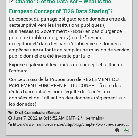
Chapter 5 of the Data Act – What is the
European Concept of “B2G Data Sharing”?
Le concept du partage obligatoire de données entre du
secteur privé vers les institutions publiques (
Businesses to Government -> B2G) en cas d'urgence
publique (public emergency) ou de "besoin
exceptionnel" dans les cas où l'absence de données
empêche une autorité de remplir une mission de service
public dont elle a été investie par la loi.
Expose également les limites du concept et le flou qui
l'entoure.
Concept issu de la Proposition de RÈGLEMENT DU
PARLEMENT EUROPÉEN ET DU CONSEIL fixant des
règles harmonisées pour l’équité de l’accès aux
données et de l’utilisation des données (règlement sur
les données)
Droit Commission Europe
June 7, 2022 at 8:46:52 AM GMT+2 * ·
permalink
https://www.law.kuleuven.be/citip/blog/chapter-5-of-the-data-act-what-is-the-european-concept-of-b2g-data-sharing/
·