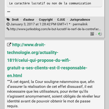
Le caractère lucratif ou non de la communication
"""
Droit
·
d'auteur
·
Copyright
·
CJUE
·
Jurisprudence
January 3, 2017 at 1:28:42 PM GMT+1 * ·
permalink
http://www.jurilexblog.com/le-but-lucratif-le-nerf-de-la-contrefacon-265900
·
http://www.droit-
technologie.org/actuality-
1819/celui-qui-propose-du-wifi-
gratuit-a-ses-clients-est-il-responsable-
en.html
"""À cet égard, la Cour souligne néanmoins que, afin
d’assurer la réalisation de cet effet dissuasif, il est
nécessaire que les utilisateurs, pour éviter qu’ils
n’agissent anonymement, soient obligés de révéler leur
identité avant de pouvoir obtenir le mot de passe
requis.