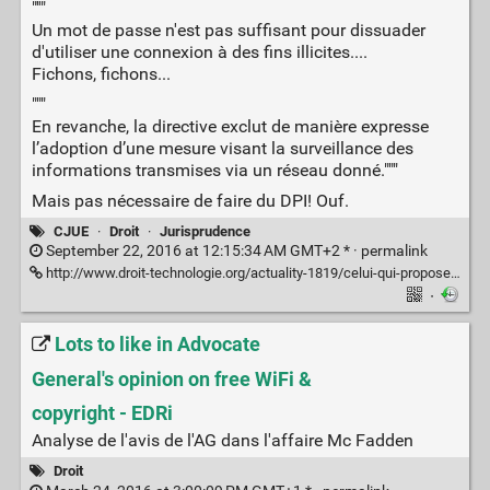
"''"
Un mot de passe n'est pas suffisant pour dissuader
d'utiliser une connexion à des fins illicites....
Fichons, fichons...
"""
En revanche, la directive exclut de manière expresse
l’adoption d’une mesure visant la surveillance des
informations transmises via un réseau donné."""
Mais pas nécessaire de faire du DPI! Ouf.
CJUE
·
Droit
·
Jurisprudence
September 22, 2016 at 12:15:34 AM GMT+2 * ·
permalink
http://www.droit-technologie.org/actuality-1819/celui-qui-propose-du-wifi-gratuit-a-ses-clients-est-il-responsable-en.html
·
Lots to like in Advocate
General's opinion on free WiFi &
copyright - EDRi
Analyse de l'avis de l'AG dans l'affaire Mc Fadden
Droit