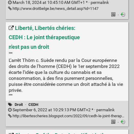
March 18, 2024 at 10:45:10 AM GMT+1 * ·
permalink
http://www.droitbelge.be/news_detail.asp?id=1147
·
Liberté, Libertés chéries:
CEDH : Le joint thérapeutique
n'est pas un droit
"""
L'arrêt Thörn c. Suède rendu par la Cour européenne
des droits de l'homme (CEDH) le 1er septembre 2022
écarte l'idée que la culture du cannabis et sa
consommation, à des fins purement personnelles,
puisse être considérée comme un droit attaché à la vie
privée.
"""
Droit
·
CEDH
September 6, 2022 at 10:29:13 PM GMT+2 * ·
permalink
http://libertescheries.blogspot.com/2022/09/cedh-le-joint-therapeutique-nest-pas-un.html
·